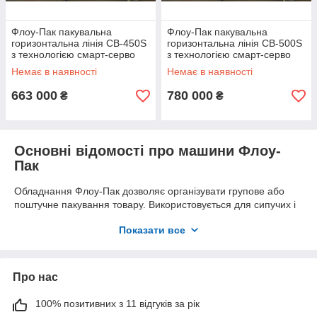
Флоу-Пак пакувальна
Флоу-Пак пакувальна
горизонтальна лінія CB-450S
горизонтальна лінія CB-500S
з технологією смарт-серво
з технологією смарт-серво
Немає в наявності
Немає в наявності
663 000
780 000
₴
₴
Основні відомості про машини Флоу-
Пак
Обладнання Флоу-Пак дозволяє організувати групове або
поштучне пакування товару. Використовується для сипучих і
рідких продуктів і дає змогу автоматично регулювати об’єм і
Показати все
кількість продукту в упаковці.
Горизонтальні упаковочні машини Флоу-Пак надають безліч
можливостей:
Про нас
Забезпечують пакування за фотоміткою.
Дають можливість використовувати власну
100% позитивних з 11 відгуків за рік
брендовану упаковку, роблячи товар візуально