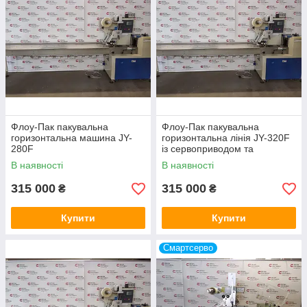
Флоу-Пак пакувальна
Флоу-Пак пакувальна
горизонтальна машина JY-
горизонтальна лінія JY-320F
280F
із сервоприводом та
фотоміткою
В наявності
В наявності
315 000
315 000
₴
₴
Купити
Купити
Смартсерво