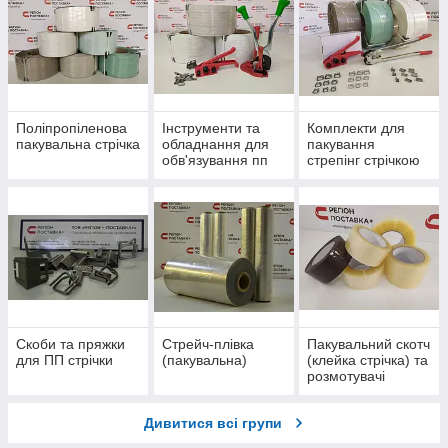
Поліпропіленова
Інструменти та
Комплекти для
пакувальна стрічка
обладнання для
пакування
обв'язування пп
стрепінг стрічкою
стрічкою
Скоби та пряжки
Стрейч-плівка
Пакувальний скотч
для ПП стрічки
(пакувальна)
(клейка стрічка) та
розмотувачі
Дивитися всі групи