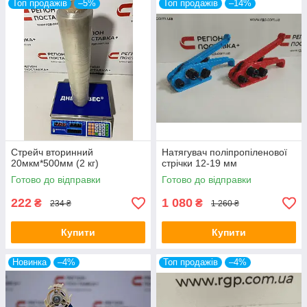
Топ продажів
–5%
Топ продажів
–14%
Стрейч вторинний
Натягувач поліпропіленової
20мкм*500мм (2 кг)
стрічки 12-19 мм
Готово до відправки
Готово до відправки
222
1 080
₴
₴
234 ₴
1 260 ₴
Купити
Купити
Новинка
–4%
Топ продажів
–4%