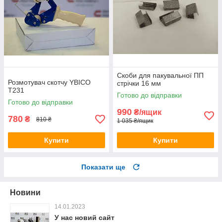
Скоби для пакувальної ПП
Розмотувач скотчу YBICO
стрічки 16 мм
T231
Готово до відправки
Готово до відправки
990
₴/ящик
780
₴
810 ₴
1 035 ₴/ящик
Купити
Купити
Показати ще
Новини
14.01.2023
У нас новий сайт