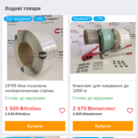
Ходові товари
Топ продажів
–3%
Удобно!!!
–7%
19*09 біла посилена
Комплект для пакування до
поліпропіленова стрічка
1000 кг
Готово до відправки
Готово до відправки
1 500
2 670
₴/бобіна
₴/комплект
1 545 ₴/бобіна
2 865 ₴/комплект
Купити
Купити