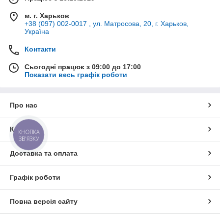
м. г. Харьков
+38 (097) 002-0017 , ул. Матросова, 20, г. Харьков,
Ми пропонуємо
Україна
Контакти
Сьогодні працює з 09:00 до 17:00
Показати весь графік роботи
Про нас
Пакувальне обладнання
Постачання та виготовлення обладнання будь-якої
Контакти
КНОПКА
складності за індивідуальними замовленнями
ЗВ'ЯЗКУ
Доставка та оплата
Графік роботи
Повна версія сайту
Пакувальні матеріали