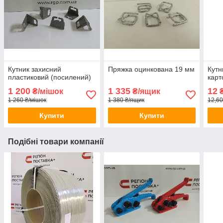
Кутник захисний
Пряжка оцинкована 19 мм
Кутн
пластиковий (посилений)
карт
1 200
1 335
12
₴/мішок
₴/ящик
₴
1 260 ₴/мішок
1 380 ₴/ящик
12,60
Купити
Купити
Подібні товари компанії