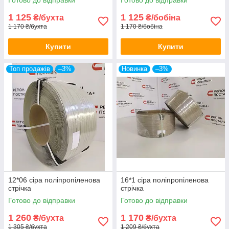
Готово до відправки
Готово до відправки
1 125
1 125
₴/бухта
₴/бобіна
1 170 ₴/бухта
1 170 ₴/бобіна
Купити
Купити
Топ продажів
–3%
Новинка
–3%
12*06 сіра поліпропіленова
16*1 сіра поліпропіленова
стрічка
стрічка
Готово до відправки
Готово до відправки
1 260
1 170
₴/бухта
₴/бухта
1 305 ₴/бухта
1 209 ₴/бухта