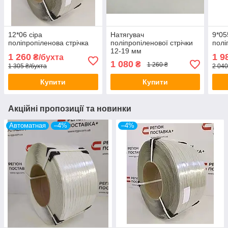
12*06 сіра
Натягувач
9*05
поліпропіленова стрічка
поліпропіленової стрічки
полі
12-19 мм
1 260
1 9
₴/бухта
1 080
₴
1 260 ₴
1 305 ₴/бухта
2 040
Купити
Купити
Акційні пропозиції та новинки
Автоматная
–4%
–4%