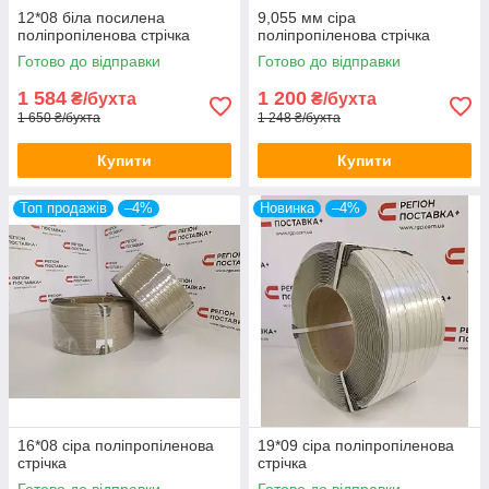
12*08 біла посилена
9,055 мм сіра
поліпропіленова стрічка
поліпропіленова стрічка
Готово до відправки
Готово до відправки
1 584
1 200
₴/бухта
₴/бухта
1 650 ₴/бухта
1 248 ₴/бухта
Купити
Купити
Топ продажів
–4%
Новинка
–4%
16*08 сіра поліпропіленова
19*09 сіра поліпропіленова
стрічка
стрічка