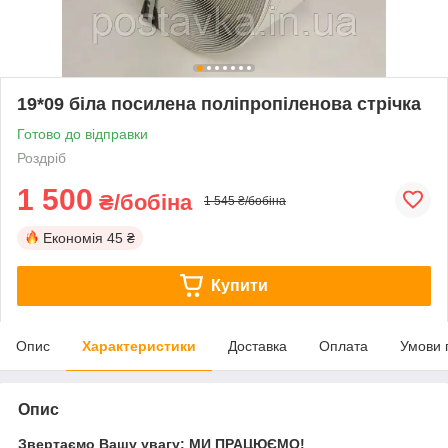
19*09 біла посилена поліпропіленова стрічка
Готово до відправки
Роздріб
1 500
₴/бобіна
1 545 ₴/бобіна
Економія
45 ₴
Купити
Опис
Характеристики
Доставка
Оплата
Умови 
Опис
Звертаємо Вашу увагу: МИ ПРАЦЮЄМО!