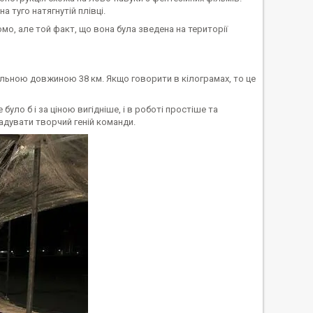
 туго натягнутій плівці.
омо, але той факт, що вона була зведена на території
гальною довжиною 38 км. Якщо говорити в кілограмах, то це
е було б і за ціною вигідніше, і в роботі простіше та
гадувати творчий геній команди.