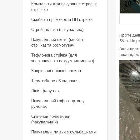
Комплекти для пакування стрепінг
стрічкою
Скоби та пряжки для ПП стрічки
Стрейч-плівка (пакувальна)
Проте деяк
Пакувальний скотч (клейка
56 кг. На 
стрічка) та розмотувачі
Залишаєть
внаслідок 
Тефлонова стрічка (для
зварювачів та вакуумних машин)
Зварювачі плівок і пакетів
Термозбіжне обладнання
Лінія флоу-пак
Пакувальний гофрокартон у
рулонах
Спінений поліетилен
(пакувальний)
Пакувальні плівки з бульбашками