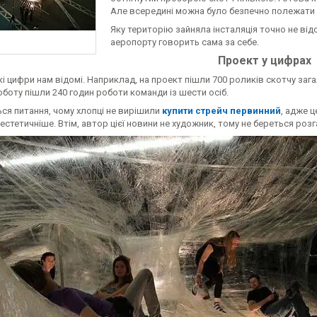
Але всередині можна було безпечно полежати на
Яку територію зайняла інсталяція точно не від
аеропорту говорить сама за себе.
Проект у цифрах
і цифри нам відомі. Наприклад, на проект пішли 700 роликів скотчу за
роботу пішли 240 годин роботи команди із шести осіб.
ся питання, чому хлопці не вирішили
купити стрейч первинний
, адже ц
естетичніше. Втім, автор цієї новини не художник, тому не береться роз