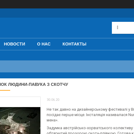
НОВОСТИ
О НАС
КОНТАКТЫ
ОК ЛЮДИНИ-ПАВУКА З СКОТЧУ
30.06.20
Не так давно на дизайнерському фестивалі у Ві
посідає перше місце. Інсталяція називалася Nu
мена».
Задумка австрійсько-хорватського колективу б
обтягнутий прозорою скотч-плівкою. Готова ко