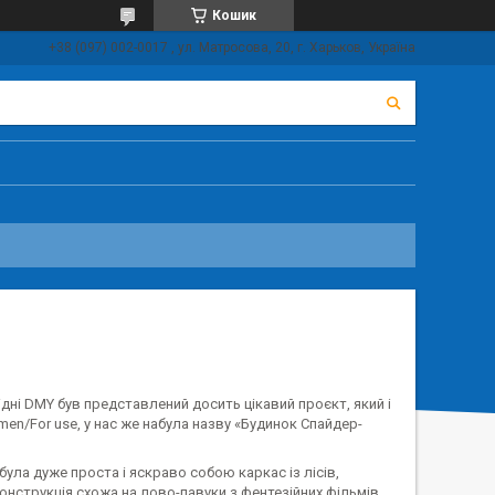
Кошик
+38 (097) 002-0017 , ул. Матросова, 20, г. Харьков, Україна
дні DMY був представлений досить цікавий проєкт, який і
men/For use, у нас же набула назву «Будинок Спайдер-
ула дуже проста і яскраво собою каркас із лісів,
нструкція схожа на лово-павуки з фентезійних фільмів.