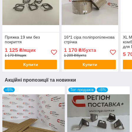
Пряжка 19 мм без
16*1 сіра поліпропіленова
XL M
покриття
стрічка
комб
для 
1 125
1 170
₴/ящик
₴/бухта
5 7
1 170 ₴/ящик
1 209 ₴/бухта
Купити
Купити
Акційні пропозиції та новинки
–5%
Топ продажів
–5%