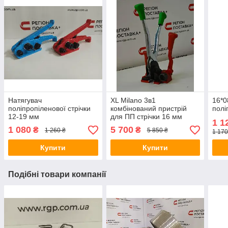
Натягувач
XL Milano 3в1
16*0
поліпропіленової стрічки
комбінований пристрій
полі
12-19 мм
для ПП стрічки 16 мм
1 1
1 080
5 700
₴
₴
1 260 ₴
5 850 ₴
1 170
Купити
Купити
Подібні товари компанії