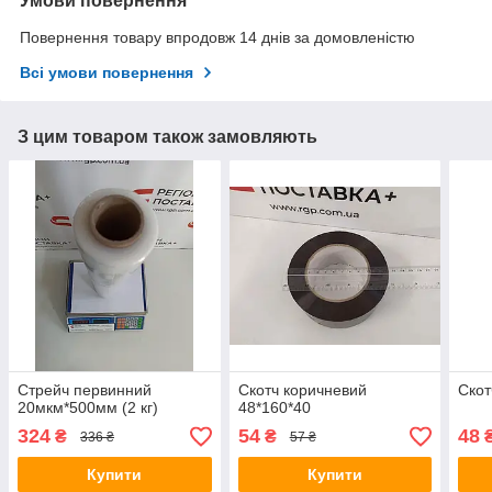
Умови повернення
Повернення товару впродовж 14 днів за домовленістю
Всі умови повернення
З цим товаром також замовляють
Стрейч первинний
Скотч коричневий
Скот
20мкм*500мм (2 кг)
48*160*40
324
54
48
₴
₴
336 ₴
57 ₴
Купити
Купити