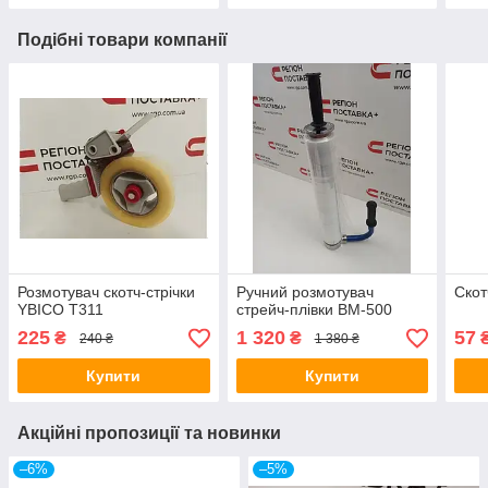
Подібні товари компанії
Розмотувач скотч-стрічки
Ручний розмотувач
Скот
YBICO T311
стрейч-плівки BM-500
225
1 320
57
₴
₴
240 ₴
1 380 ₴
Купити
Купити
Акційні пропозиції та новинки
–6%
–5%