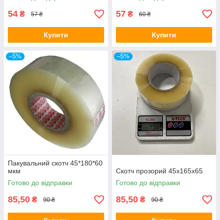
54
57
₴
₴
57 ₴
60 ₴
Купити
Купити
–5%
–5%
Пакувальний скотч 45*180*60
мкм
Скотч прозорий 45х165х65
Готово до відправки
Готово до відправки
85,50
85,50
₴
₴
90 ₴
90 ₴