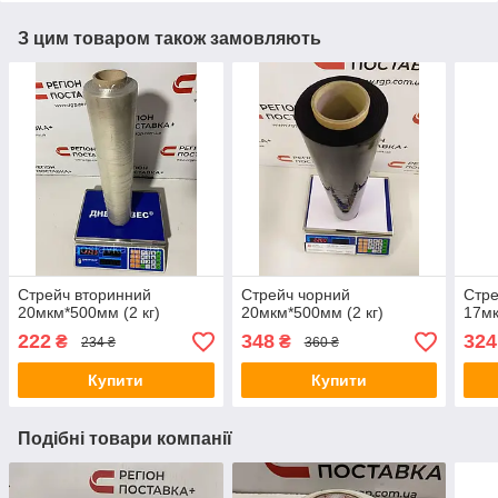
З цим товаром також замовляють
Стрейч вторинний
Стрейч чорний
Стре
20мкм*500мм (2 кг)
20мкм*500мм (2 кг)
17мк
222
348
324
₴
₴
234 ₴
360 ₴
Купити
Купити
Подібні товари компанії