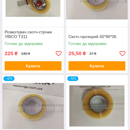
Розмотувач скотч-стрічки
YBICO T311
Скотч прозорий 45*90*36
Готово до відправки
Готово до відправки
225
25,50
₴
₴
240 ₴
27 ₴
Купити
Купити
–5%
–5%