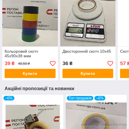
Кольоровий скотч
Двосторонній скотч 10х45
Скот
45х90х38 мкм
39
36
57
₴
₴
40,50 ₴
Купити
Купити
Акційні пропозиції та новинки
–6%
Топ продажів
–6%